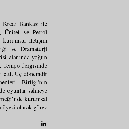
 Kredi Bankası ile
, Ünitel ve Petrol
e kurumsal iletişim
liği ve Dramaturji
risi alanında yoğun
lık Tempo dergisinde
am etti. Üç dönemdir
leri Birliği'nin
de oyunlar sahneye
rneği’nde kurumsal
 üyesi olarak görev