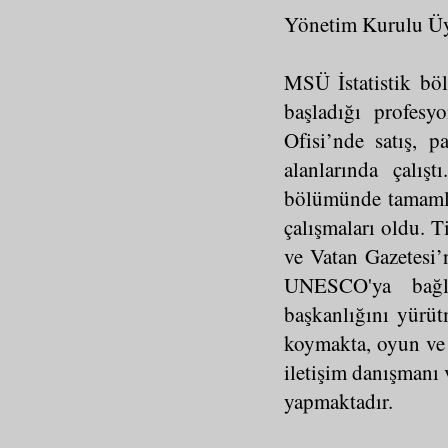
Yönetim Kurulu Üy
MSÜ İstatistik bö
başladığı profesy
Ofisi’nde satış, p
alanlarında çalış
bölümünde tamamlad
çalışmaları oldu. T
ve Vatan Gazetesi’n
UNESCO'ya bağlı
başkanlığını yürü
koymakta, oyun ve
iletişim danışmanı
yapmaktadır.