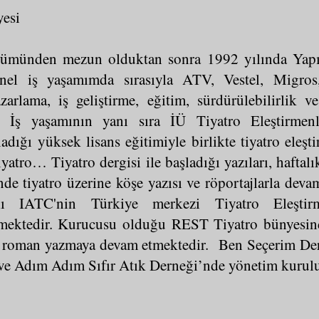
esi
lümünden mezun olduktan sonra 1992 yılında Yapı
onel iş yaşamımda sırasıyla ATV, Vestel, Migros
azarlama, iş geliştirme, eğitim, sürdürülebilirlik v
tı. İş yaşamının yanı sıra İÜ Tiyatro Eleştirmen
ığı yüksek lisans eğitimiyle birlikte tiyatro eleşti
iyatro… Tiyatro dergisi ile başladığı yazıları, hafta
de tiyatro üzerine köşe yazısı ve röportajlarla dev
 IATC'nin Türkiye merkezi Tiyatro Eleştirmen
tmektedir. Kurucusu olduğu REST Tiyatro bünyesin
 roman yazmaya devam etmektedir. Ben Seçerim De
 ve Adım Adım Sıfır Atık Derneği’nde yönetim kurulu